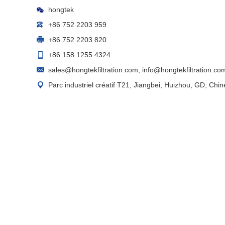
hongtek
+86 752 2203 959
+86 752 2203 820
+86 158 1255 4324
sales@hongtekfiltration.com
,
info@hongtekfiltration.co
Parc industriel créatif T21, Jiangbei, Huizhou, GD, Chin