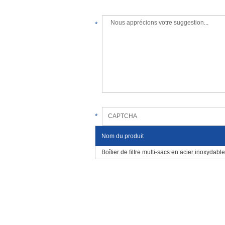
*
*
Nom du produit
Boîtier de filtre multi-sacs en acier inoxydab