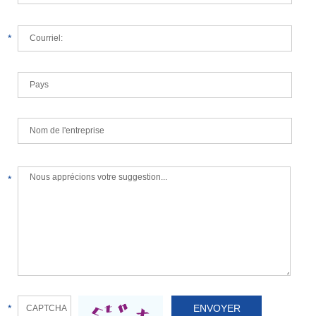
*
*
*