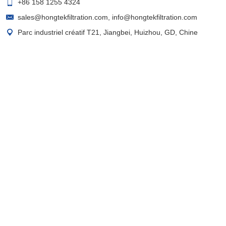
+86 158 1255 4324
sales@hongtekfiltration.com
,
info@hongtekfiltration.com
Parc industriel créatif T21, Jiangbei, Huizhou, GD, Chine