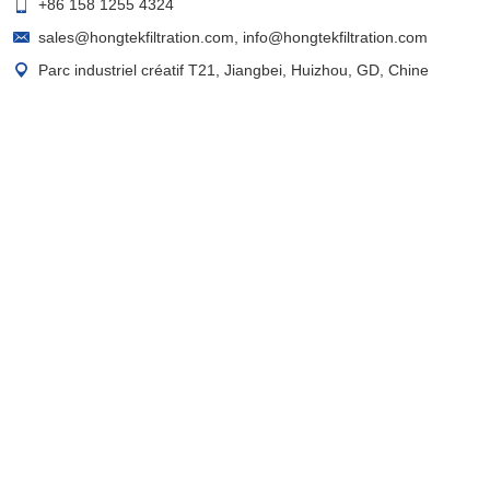
+86 158 1255 4324
sales@hongtekfiltration.com
,
info@hongtekfiltration.com
Parc industriel créatif T21, Jiangbei, Huizhou, GD, Chine