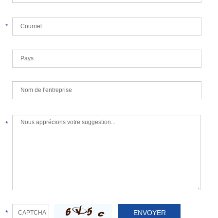
*
*
*