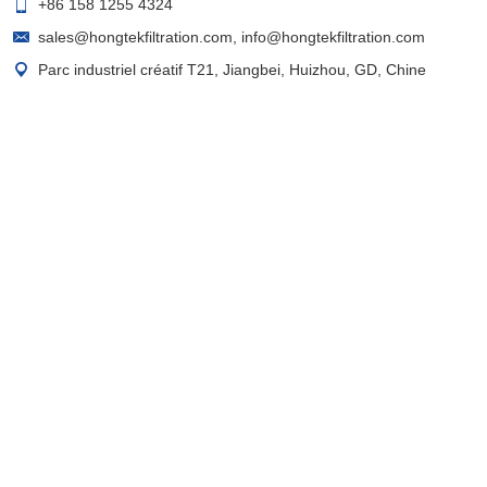
+86 158 1255 4324
sales@hongtekfiltration.com
,
info@hongtekfiltration.com
Parc industriel créatif T21, Jiangbei, Huizhou, GD, Chine