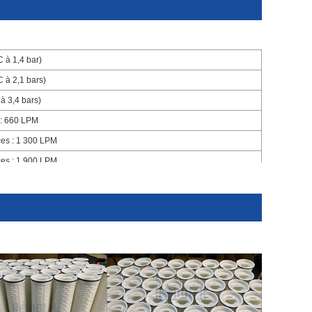
 psid (82°C à 1,4 bar)
 à 2,1 bars)
à 3,4 bars)
 : 660 LPM
es : 1 300 LPM
es : 1 900 LPM
xtérieur
rante de 40"
iltrante de 60"