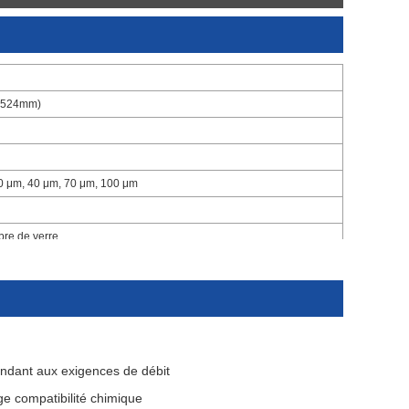
(1524mm)
20 μm, 40 μm, 70 μm, 100 μm
bre de verre
épondant aux exigences de débit
ge compatibilité chimique