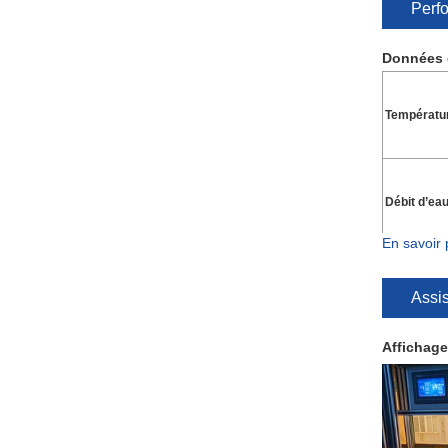
Perf
Données d
Températu
Débit d’e
En savoir 
Direction d
Assi
Superficie 
Affichage
Pression 
Recommande
Installati