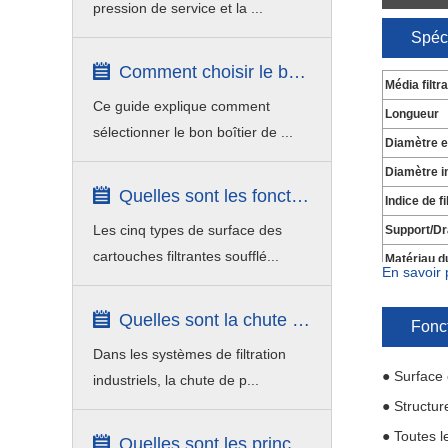
pression de service et la ...
Spéci
Comment choisir le bon boîtier de filt...
Média filtr
Ce guide explique comment
Longueur
sélectionner le bon boîtier de ...
Diamètre e
Diamètre i
Quelles sont les fonctions du traitemen...
Indice de fi
Les cinq types de surface des
Support/Dr
cartouches filtrantes soufflé...
Matériau d
En savoir 
À l'extérie
Quelles sont la chute de pression et la...
Matériau du
Fonct
Dans les systèmes de filtration
● Surface 
industriels, la chute de p...
● Structur
● Toutes l
Quelles sont les principales fonctions ...