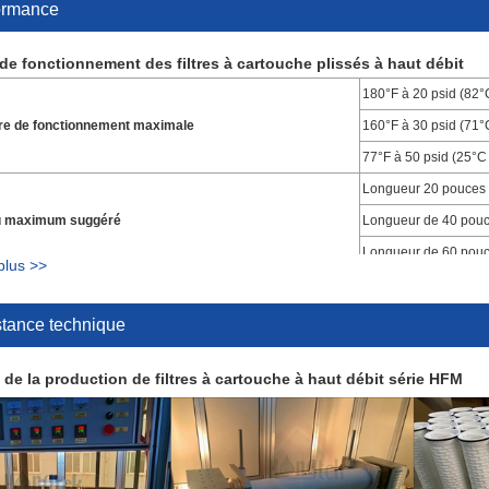
ormance
e fonctionnement des filtres à cartouche plissés à haut débit
180°F à 20
re de fonctionnement maximale
160°F à 30 psid (71°C
77°F à 50 psid (25°C 
Longueur 20 pouces
au maximum suggéré
Longueur de 40 pouc
Longueur de 60 pouc
plus >>
u débit du liquide
De l'intérieur vers l'e
7㎡ par cartouche filt
stance technique
typique
10,5㎡ par cartouche f
 de la production de filtres à cartouche à haut débit série HFM
maximale
4,2 bars
r de changer la pression différentielle
2,5 bars à 20 ℃
on d'un filtre plissé à haut débit
Cartouches