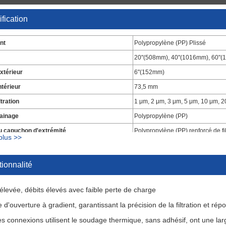
fication
ant
Polypropylène (PP) Plissé
20"(508mm), 40"(1016mm), 60"
xtérieur
6"(152mm)
ntérieur
73,5 mm
ltration
1 μm, 2 μm, 3 μm, 5 μm, 10 μm, 
ainage
Polypropylène (PP)
u capuchon d'extrémité
Polypropylène (PP) renforcé de fi
plus >>
ur
Cage rigide globale de 40 po
 joint
EPDM, Buna-N, Viton
ionnalité
élevée, débits élevés avec faible perte de charge
e d'ouverture à gradient, garantissant la précision de la filtration et r
es connexions utilisent le soudage thermique, sans adhésif, ont une lar