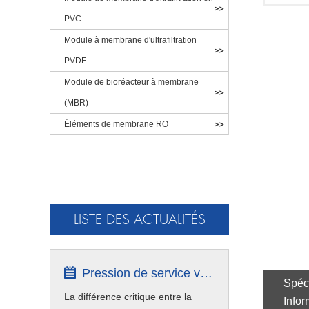
PVC
Module à membrane d'ultrafiltration
PVDF
Module de bioréacteur à membrane
(MBR)
Éléments de membrane RO
LISTE DES ACTUALITÉS
Pression de service vs pression de conc...
Spéci
La différence critique entre la
Info