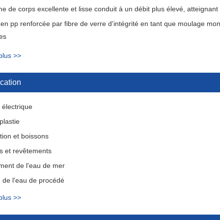
e de corps excellente et lisse conduit à un débit plus élevé, atteignan
en pp renforcée par fibre de verre d'intégrité en tant que moulage mon
es
plus >>
cation
 électrique
plastie
tion et boissons
s et revêtements
ment de l'eau de mer
on de l'eau de procédé
plus >>