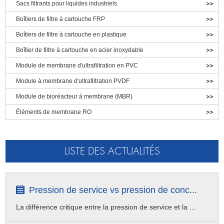
Sacs filtrants pour liquides industriels
personnalisés, tels que l'ID spécial, le diamètre extérieur, la
● Cartouches enroulées pour condensats de haute qualité
longueur et les embouts, etc.
pour une compatibilité avec une large gamme de fluides de
Boîtiers de filtre à cartouche FRP
procédé
Boîtiers de filtre à cartouche en plastique
Boîtier de filtre à cartouche en acier inoxydable
Fabrication, emballage et installation de
Filtres à cartouche
Module de membrane d'ultrafiltration en PVC
enroulés en ficelle
Module à membrane d'ultrafiltration PVDF
Module de bioréacteur à membrane (MBR)
Éléments de membrane RO
Fabrication :
Matériaux de fil enroulé en pp/coton/fibre de verre
de haute qualité approuvés par la FDA et système de gestion de la
LISTE DES ACTUALITÉS
qualité parfait pour maintenir un rendement élevé
Emballage :
Pour 60" ou 70", il est extra long et lourd, comprend
également des embouts, utilisez un emballage en bois sans
Pression de service vs pression de conc...
fumigation pour assurer la sécurité du transport.
La différence critique entre la pression de service et la ...
Mise en place :
Les cartouches enroulées en ficelle de 60 " ou
70 " sont faciles à installer dans le boîtier et leur faible coût de