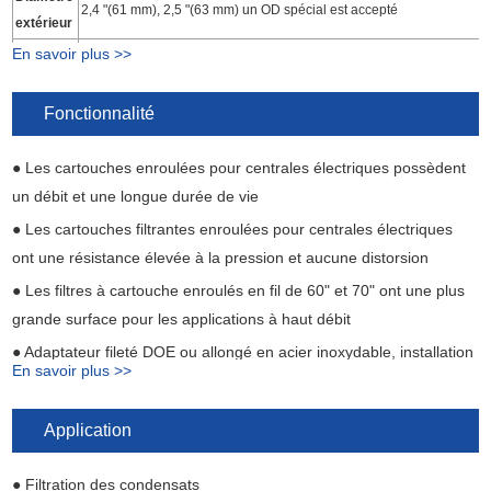
2,4 "(61 mm), 2,5 "(63 mm) un OD spécial est accepté
extérieur
En savoir plus >>
Indice de
1 μm, 5 μm, 10 μm, 20 μm, 30 μm, 50 μm, 75 μm, 100 μm
filtration
Fonctionnalité
Noyau
PP, SUS304, SUS316
Joint/joint
Silicone, EPDM, Viton, Buna
● Les cartouches enroulées pour centrales électriques possèdent
torique
un débit et une longue durée de vie
Embout
DOE, noyau étendu, adaptateur de filetage étendu 1 3/16 "
● Les cartouches filtrantes enroulées pour centrales électriques
de fin
(1,19") 24 fils/pouce , adaptateur de filetage étendu 1 /4 " 20 fils/pou
ont une résistance élevée à la pression et aucune distorsion
● Les filtres à cartouche enroulés en fil de 60" et 70" ont une plus
grande surface pour les applications à haut débit
● Adaptateur fileté DOE ou allongé en acier inoxydable, installation
En savoir plus >>
facile dans les boîtiers existants
● Les filtres enroulés pour condensats possèdent une large
Application
compatibilité chimique pour l'huile, l'eau, les acides et les alcalis
● Filtration des condensats