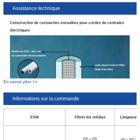
(750 ℉)
Assistance technique
2,7 bar à 27 ℃
(50 psi à 80 ℉)
Construction de cartouches enroulées pour cordes de centrales
électriques
1,4 bar à 60 ℃
Max. Pression différentielle
(20 psi à 140 ℉)
0,7 bar à 82 ℃
(10 psi à 180 ℉)
Recommander de changer la pression différentielle
2,0 bar (29 psi)
En savoir plus >>
Informations sur la commande
ESW
Filtrer les médias
Longueur
PP = PP
60 = 60 "